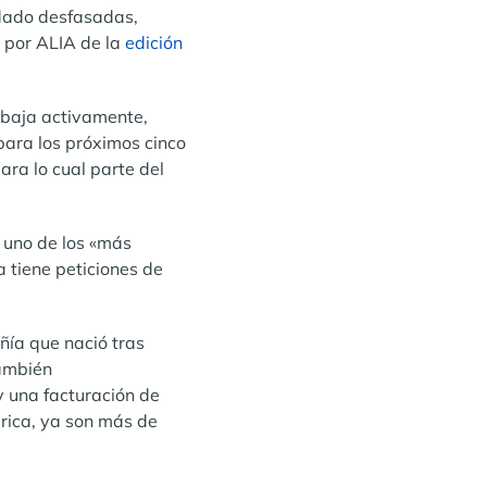
edado desfasadas,
a por ALIA de la
edición
rabaja activamente,
para los próximos cinco
ara lo cual parte del
 uno de los «más
a tiene peticiones de
ñía que nació tras
también
 una facturación de
érica, ya son más de