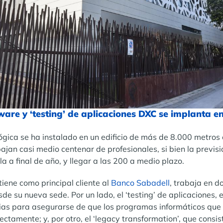
are y ‘testing’ de aplicaciones DXC se implanta en
ógica se ha instalado en un edificio de más de 8.000 metro
ajan casi medio centenar de profesionales, si bien la previsi
a a final de año, y llegar a las 200 a medio plazo.
 tiene como principal cliente al
Banco Sabadell
, trabaja en d
e su nueva sede. Por un lado, el ‘testing’ de aplicaciones, es
ias para asegurarse de que los programas informáticos que 
ctamente; y, por otro, el ‘legacy transformation’, que consis