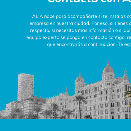
ALIA nace para acompañarte si te instalas co
empresa en nuestra ciudad. Por eso, si tienes 
respecto, si necesitas más información o si qu
equipo experto se ponga en contacto contigo, rel
que encontrarás a continuación. Te e