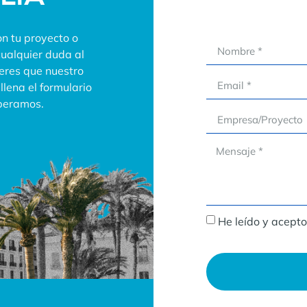
n tu proyecto o
cualquier duda al
ieres que nuestro
lena el formulario
speramos.
He leído y acepto