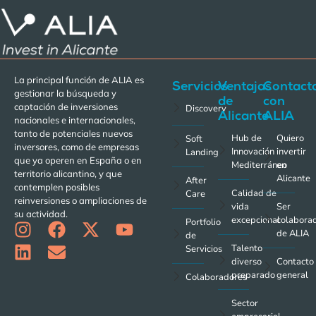
La principal función de ALIA es
Servicios
Ventajas
Contact
gestionar la búsqueda y
de
con
captación de inversiones
Discovery
Alicante
ALIA
nacionales e internacionales,
tanto de potenciales nuevos
Hub de
Quiero
Soft
inversores, como de empresas
Innovación
invertir
Landing
que ya operen en España o en
Mediterráneo
en
territorio alicantino, y que
Alicante
After
contemplen posibles
Calidad de
Care
reinversiones o ampliaciones de
vida
Ser
su actividad.
excepcional
colabora
Portfolio
de ALIA
de
Talento
Servicios
diverso
Contacto
preparado
general
Colaboradores
Sector