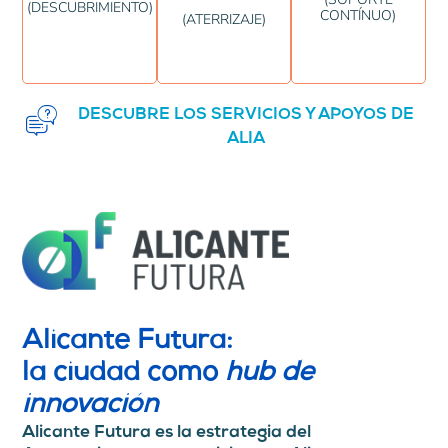
Descubre por qué
efectiva y sin
comprometidos con
(DESCUBRIMIENTO)
CONTÍNUO)
(ATERRIZAJE)
integración ágil.
Estamos
Garantizamos una
DESCUBRE LOS SERVICIOS Y APOYOS DE
ALIA
Alicante Futura:
la ciudad como
hub de
innovación
Alicante Futura
es la estrategia del