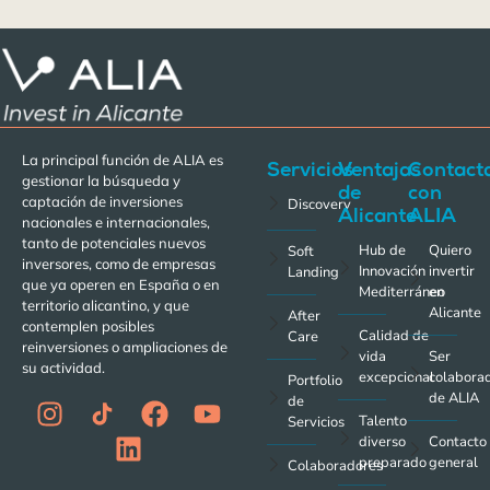
La principal función de ALIA es
Servicios
Ventajas
Contact
gestionar la búsqueda y
de
con
captación de inversiones
Discovery
Alicante
ALIA
nacionales e internacionales,
tanto de potenciales nuevos
Hub de
Quiero
Soft
inversores, como de empresas
Innovación
invertir
Landing
que ya operen en España o en
Mediterráneo
en
territorio alicantino, y que
Alicante
After
contemplen posibles
Calidad de
Care
reinversiones o ampliaciones de
vida
Ser
su actividad.
excepcional
colabora
Portfolio
de ALIA
de
Talento
Servicios
diverso
Contacto
preparado
general
Colaboradores