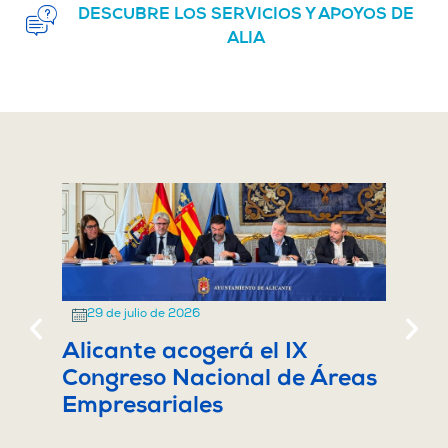
DESCUBRE LOS SERVICIOS Y APOYOS DE
ALIA
29 de julio de 2026
28
Alicante acogerá el IX
Ali
Congreso Nacional de Áreas
a l
Empresariales
Cap
Inn