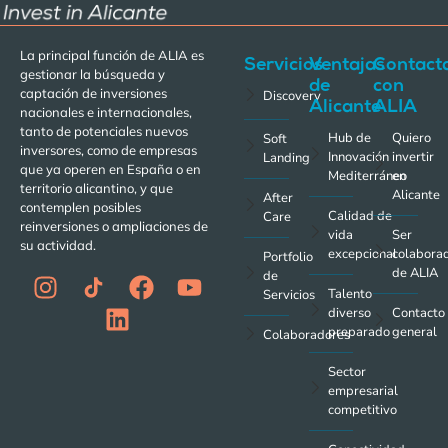
La principal función de ALIA es
Servicios
Ventajas
Contact
gestionar la búsqueda y
de
con
captación de inversiones
Discovery
Alicante
ALIA
nacionales e internacionales,
tanto de potenciales nuevos
Hub de
Quiero
Soft
inversores, como de empresas
Innovación
invertir
Landing
que ya operen en España o en
Mediterráneo
en
territorio alicantino, y que
Alicante
After
contemplen posibles
Calidad de
Care
reinversiones o ampliaciones de
vida
Ser
su actividad.
excepcional
colabora
Portfolio
de ALIA
de
Talento
Servicios
diverso
Contacto
preparado
general
Colaboradores
Sector
empresarial
competitivo