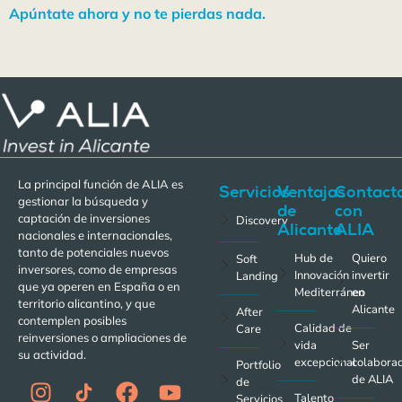
Apúntate ahora y no te pierdas nada.
La principal función de ALIA es
Servicios
Ventajas
Contact
gestionar la búsqueda y
de
con
captación de inversiones
Discovery
Alicante
ALIA
nacionales e internacionales,
tanto de potenciales nuevos
Hub de
Quiero
Soft
inversores, como de empresas
Innovación
invertir
Landing
que ya operen en España o en
Mediterráneo
en
territorio alicantino, y que
Alicante
After
contemplen posibles
Calidad de
Care
reinversiones o ampliaciones de
vida
Ser
su actividad.
excepcional
colabora
Portfolio
de ALIA
de
Talento
Servicios