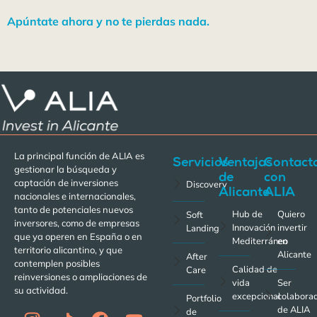
Apúntate ahora y no te pierdas nada.
La principal función de ALIA es
Servicios
Ventajas
Contact
gestionar la búsqueda y
de
con
captación de inversiones
Discovery
Alicante
ALIA
nacionales e internacionales,
tanto de potenciales nuevos
Hub de
Quiero
Soft
inversores, como de empresas
Innovación
invertir
Landing
que ya operen en España o en
Mediterráneo
en
territorio alicantino, y que
Alicante
After
contemplen posibles
Calidad de
Care
reinversiones o ampliaciones de
vida
Ser
su actividad.
excepcional
colabora
Portfolio
de ALIA
de