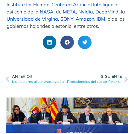
Institute for Human-Centered Artificial Intelligence
,
así como de la
NASA
, de
META
,
Nvidia
,
DeepMind
, la
Universidad de Virgina
,
SONY
,
Amazon
,
IBM
, o de los
gobiernos holandés o estonio, entre otros.
ANTERIOR
SIGUIENTE
Los sectores alicantinos evalúan la ciudad para potenciar la captación de inversiones
Profesionales del sector Finanzas y ALIA analizan las vías de financiación en Alicante