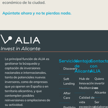
económico de la ciudad.
Apúntate ahora y no te pierdas nada.
La principal función de ALIA es
Servicios
Ventajas
Contact
gestionar la búsqueda y
de
con
captación de inversiones
Discovery
Alicante
ALIA
nacionales e internacionales,
tanto de potenciales nuevos
Hub de
Quiero
Soft
inversores, como de empresas
Innovación
invertir
Landing
que ya operen en España o en
Mediterráneo
en
territorio alicantino, y que
Alicante
After
contemplen posibles
Calidad de
Care
reinversiones o ampliaciones de
vida
Ser
su actividad.
excepcional
colabora
Portfolio