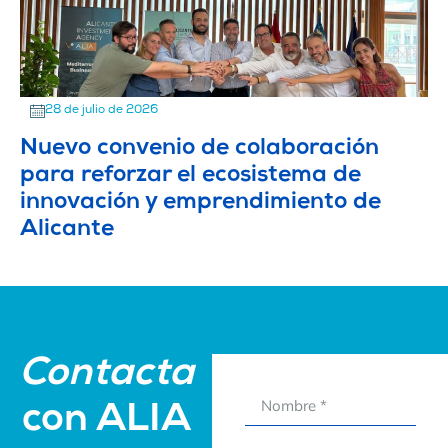
28 de julio de 2026
Nuevo convenio de colaboración
para reforzar el ecosistema de
innovación y emprendimiento de
Alicante
Contacta
con ALIA