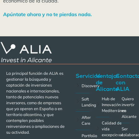
económico de la ciudad.
Apúntate ahora y no te pierdas nada.
La principal función de ALIA es
Servicios
Ventajas
Contact
gestionar la búsqueda y
de
con
captación de inversiones
Discovery
Alicante
ALIA
nacionales e internacionales,
tanto de potenciales nuevos
Hub de
Quiero
Soft
inversores, como de empresas
Innovación
invertir
Landing
que ya operen en España o en
Mediterráneo
en
territorio alicantino, y que
Alicante
After
contemplen posibles
Calidad de
Care
reinversiones o ampliaciones de
vida
Ser
su actividad.
excepcional
colabora
Portfolio