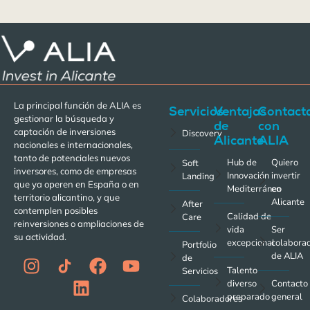
La principal función de ALIA es
Servicios
Ventajas
Contact
gestionar la búsqueda y
de
con
captación de inversiones
Discovery
Alicante
ALIA
nacionales e internacionales,
tanto de potenciales nuevos
Hub de
Quiero
Soft
inversores, como de empresas
Innovación
invertir
Landing
que ya operen en España o en
Mediterráneo
en
territorio alicantino, y que
Alicante
After
contemplen posibles
Calidad de
Care
reinversiones o ampliaciones de
vida
Ser
su actividad.
excepcional
colabora
Portfolio
de ALIA
de
Talento
Servicios
diverso
Contacto
preparado
general
Colaboradores