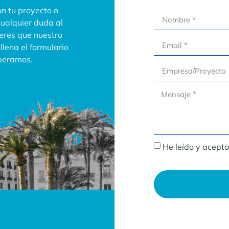
n tu proyecto o
cualquier duda al
ieres que nuestro
lena el formulario
speramos.
He leído y acepto