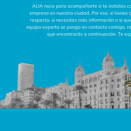
ALIA nace para acompañarte si te instalas co
empresa en nuestra ciudad. Por eso, si tienes 
respecto, si necesitas más información o si qu
equipo experto se ponga en contacto contigo, rel
que encontrarás a continuación. Te e