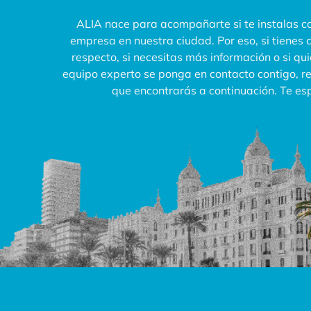
ALIA nace para acompañarte si te instalas co
empresa en nuestra ciudad. Por eso, si tienes 
respecto, si necesitas más información o si qu
equipo experto se ponga en contacto contigo, rel
que encontrarás a continuación. Te e