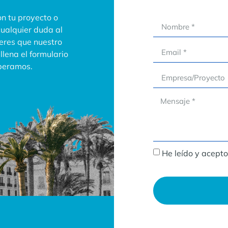
n tu proyecto o
cualquier duda al
ieres que nuestro
lena el formulario
speramos.
He leído y acepto