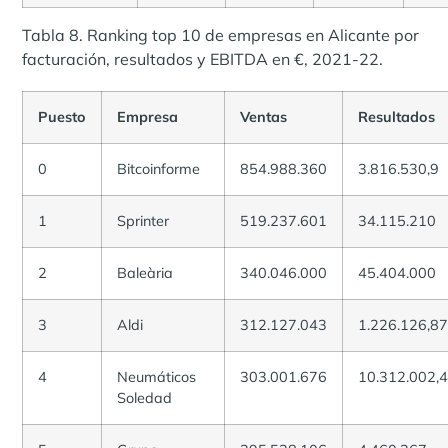
Tabla 8. Ranking top 10 de empresas en Alicante por
facturación, resultados y EBITDA en €, 2021-22.
Puesto
Empresa
Ventas
Resultados
0
Bitcoinforme
854.988.360
3.816.530,9
1
Sprinter
519.237.601
34.115.210
2
Baleària
340.046.000
45.404.000
3
Aldi
312.127.043
1.226.126,8
4
Neumáticos
303.001.676
10.312.002,
Soledad