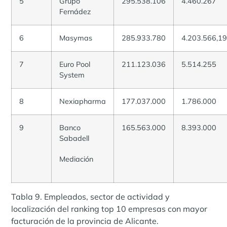
5
Grupo
295.538.106
4.460.267
Fernádez
6
Masymas
285.933.780
4.203.566,1
7
Euro Pool
211.123.036
5.514.255
System
8
Nexiapharma
177.037.000
1.786.000
9
Banco
165.563.000
8.393.000
Sabadell
Mediación
Tabla 9. Empleados, sector de actividad y
localización del ranking top 10 empresas con mayor
facturación de la provincia de Alicante.