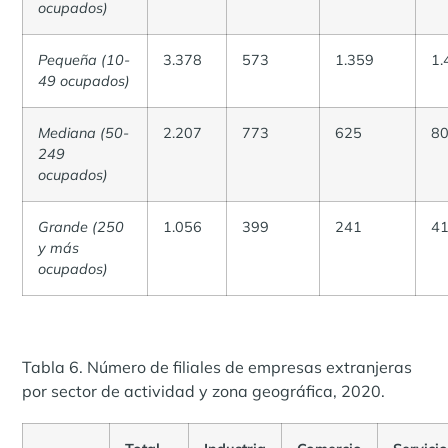
ocupados)
Pequeña (10-
3.378
573
1.359
1.
49 ocupados)
Mediana (50-
2.207
773
625
8
249
ocupados)
Grande (250
1.056
399
241
4
y más
ocupados)
Tabla 6. Número de filiales de empresas extranjeras
por sector de actividad y zona geográfica, 2020.