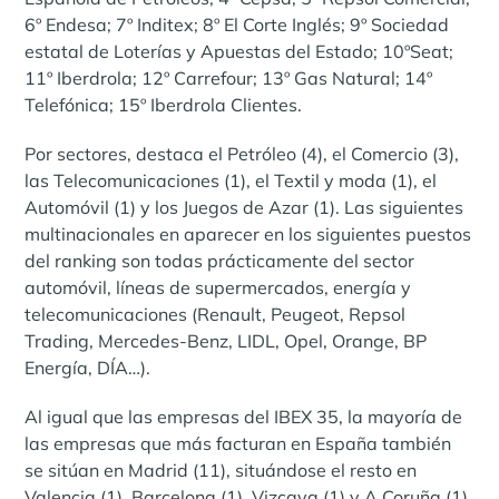
6º Endesa; 7º Inditex; 8º El Corte Inglés; 9º Sociedad
estatal de Loterías y Apuestas del Estado; 10ºSeat;
11º Iberdrola; 12º Carrefour; 13º Gas Natural; 14º
Telefónica; 15º Iberdrola Clientes.
Por sectores, destaca el Petróleo (4), el Comercio (3),
las Telecomunicaciones (1), el Textil y moda (1), el
Automóvil (1) y los Juegos de Azar (1). Las siguientes
multinacionales en aparecer en los siguientes puestos
del ranking son todas prácticamente del sector
automóvil, líneas de supermercados, energía y
telecomunicaciones (Renault, Peugeot, Repsol
Trading, Mercedes-Benz, LIDL, Opel, Orange, BP
Energía, DÍA…).
Al igual que las empresas del IBEX 35, la mayoría de
las empresas que más facturan en España también
se sitúan en Madrid (11), situándose el resto en
Valencia (1), Barcelona (1), Vizcaya (1) y A Coruña (1).