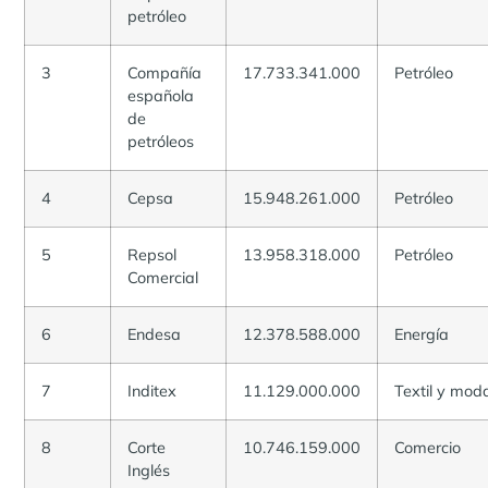
petróleo
3
Compañía
17.733.341.000
Petróleo
española
de
petróleos
4
Cepsa
15.948.261.000
Petróleo
5
Repsol
13.958.318.000
Petróleo
Comercial
6
Endesa
12.378.588.000
Energía
7
Inditex
11.129.000.000
Textil y mod
8
Corte
10.746.159.000
Comercio
Inglés