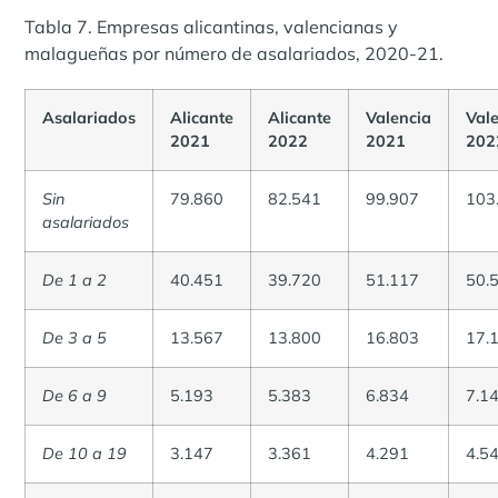
Tabla 7. Empresas alicantinas, valencianas y
malagueñas por número de asalariados, 2020-21.
Asalariados
Alicante
Alicante
Valencia
Val
2021
2022
2021
202
Sin
79.860
82.541
99.907
103
asalariados
De 1 a 2
40.451
39.720
51.117
50.
De 3 a 5
13.567
13.800
16.803
17.
De 6 a 9
5.193
5.383
6.834
7.1
De 10 a 19
3.147
3.361
4.291
4.5