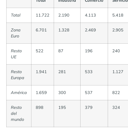
Total
Industria
Comercio
Servici
Total
11.722
2.190
4.113
5.418
Zona
6.701
1.328
2.469
2.905
Euro
Resto
522
87
196
240
UE
Resto
1.941
281
533
1.127
Europa
América
1.659
300
537
822
Resto
898
195
379
324
del
mundo