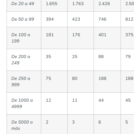
De 20 a 49
1.655
1.763
2.426
2.5
De 50 a 99
394
423
746
812
De 100 a
181
176
401
375
199
De 200 a
35
25
88
79
249
De 250 a
75
80
188
188
999
De 1000 a
12
11
44
45
4999
De 5000 o
2
3
6
5
más