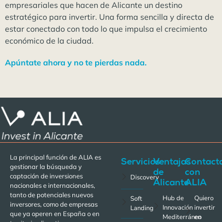
empresariales que hacen de Alicante un destino
estratégico para invertir. Una forma sencilla y directa de
estar conectado con todo lo que impulsa el crecimiento
económico de la ciudad.
Apúntate ahora y no te pierdas nada.
La principal función de ALIA es
Servicios
Ventajas
Contact
gestionar la búsqueda y
de
con
captación de inversiones
Discovery
Alicante
ALIA
nacionales e internacionales,
tanto de potenciales nuevos
Hub de
Quiero
Soft
inversores, como de empresas
Innovación
invertir
Landing
que ya operen en España o en
Mediterráneo
en