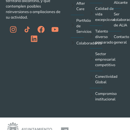
territorio alicantino, y que
Alicante
After
contemplen posibles
Calidad de
Care
reinversiones o ampliaciones de
vida
Ser
su actividad.
excepcional
colabora
Portfolio
de ALIA
de
Talento
Servicios
diverso
Contacto
preparado
general
Colaboradores
Sector
empresarial
competitivo
Conectividad
Global
Compromiso
institucional