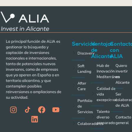
La principal función de ALIA es
Servicios
Ventajas
Contact
gestionar la búsqueda y
de
con
captación de inversiones
Discovery
Alicante
ALIA
nacionales e internacionales,
tanto de potenciales nuevos
Hub de
Quiero
Soft
inversores, como de empresas
Innovación
invertir
Landing
que ya operen en España o en
Mediterráneo
en
territorio alicantino, y que
Alicante
After
contemplen posibles
Calidad de
Care
reinversiones o ampliaciones de
vida
Ser
su actividad.
excepcional
colabora
Portfolio
de ALIA
de
Talento
Servicios
diverso
Contacto
preparado
general
Colaboradores