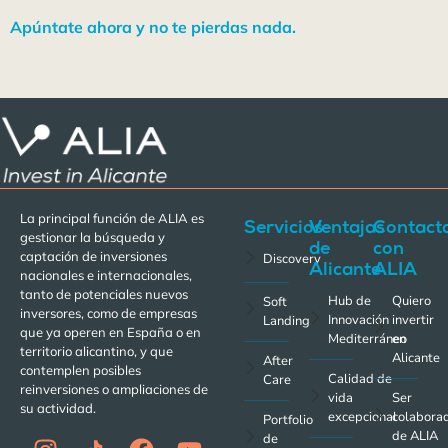
Apúntate ahora y no te pierdas nada.
La principal función de ALIA es
Servicios
Ventajas
Contact
gestionar la búsqueda y
de
con
captación de inversiones
Discovery
Alicante
ALIA
nacionales e internacionales,
tanto de potenciales nuevos
Hub de
Quiero
Soft
inversores, como de empresas
Innovación
invertir
Landing
que ya operen en España o en
Mediterráneo
en
territorio alicantino, y que
Alicante
After
contemplen posibles
Calidad de
Care
reinversiones o ampliaciones de
vida
Ser
su actividad.
excepcional
colabora
Portfolio
de ALIA
de