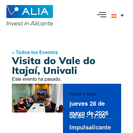
« Todos los Eventos
Visita do Vale do
Itajaí, Univali
Este evento ha pasado.
Fecha y hora:
jueves 28 de
mayo de 2026
08:00
-
17:00
Impulsalicante