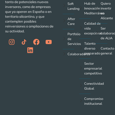
tanto de potenciales nuevos
Hub de
Quiero
Soft
inversores, como de empresas
Innovación
invertir
Landing
que ya operen en España o en
Mediterráneo
en
territorio alicantino, y que
Alicante
After
contemplen posibles
Calidad de
Care
reinversiones o ampliaciones de
vida
Ser
su actividad.
excepcional
colabora
Portfolio
de ALIA
de
Talento
Servicios
diverso
Contacto
preparado
general
Colaboradores
Sector
empresarial
competitivo
Conectividad
Global
Compromiso
institucional