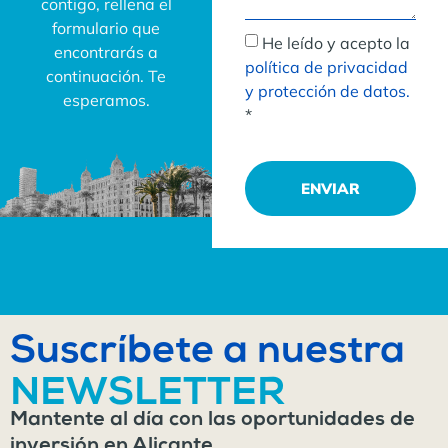
contigo, rellena el
formulario que
He leído y acepto la
encontrarás a
política de privacidad
continuación. Te
y protección de datos.
esperamos.
*
ENVIAR
Suscríbete a nuestra
NEWSLETTER
Mantente al día con las oportunidades de
inversión en Alicante