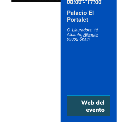
08:00
-
17:00
Palacio El
Portalet
C. Llauradors, 15
Alicante
,
Alicante
03002
Spain
Web del
evento