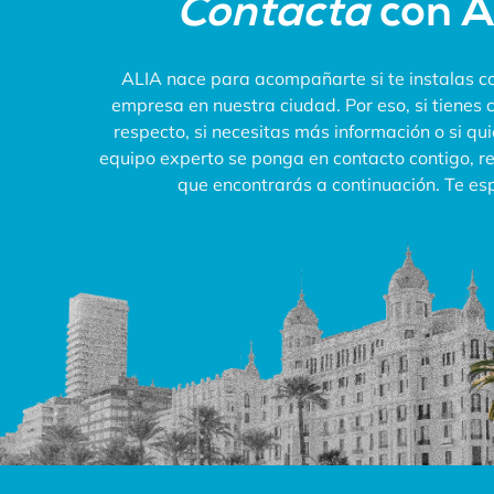
Contacta
con 
ALIA nace para acompañarte si te instalas co
empresa en nuestra ciudad. Por eso, si tienes 
respecto, si necesitas más información o si qu
equipo experto se ponga en contacto contigo, rel
que encontrarás a continuación. Te e