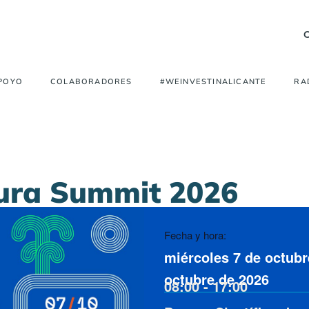
APOYO
COLABORADORES
#WEINVESTINALICANTE
RA
tura Summit 2026
Fecha y hora:
miércoles 7 de octubr
octubre de 2026
08:00
-
17:00