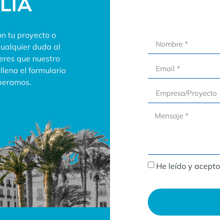
ALIA
n tu proyecto o
cualquier duda al
ieres que nuestro
lena el formulario
speramos.
He leído y acepto