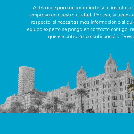
ALIA nace para acompañarte si te instalas co
empresa en nuestra ciudad. Por eso, si tienes 
respecto, si necesitas más información o si qu
equipo experto se ponga en contacto contigo, rel
que encontrarás a continuación. Te e