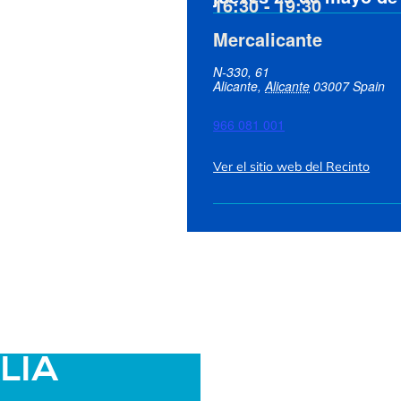
16:30
-
19:30
Mercalicante
N-330, 61
Alicante
,
Alicante
03007
Spain
966 081 001
Ver el sitio web del Recinto
ALIA