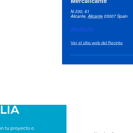
Mercalicante
N-330, 61
Alicante
,
Alicante
03007
Spain
966 081 001
Ver el sitio web del Recinto
ALIA
n tu proyecto o