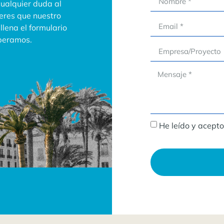
cualquier duda al
ieres que nuestro
lena el formulario
speramos.
He leído y acepto