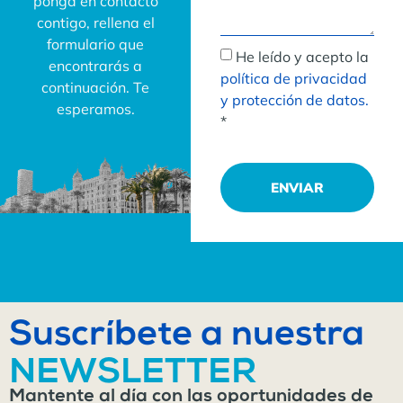
ponga en contacto
contigo, rellena el
formulario que
He leído y acepto la
encontrarás a
política de privacidad
continuación. Te
y protección de datos.
esperamos.
*
ENVIAR
Suscríbete a nuestra
NEWSLETTER
Mantente al día con las oportunidades de