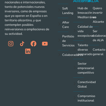
Alicante
ALIA
nacionales e internacionales,
tanto de potenciales nuevos
Hub de
Quiero
Soft
inversores, como de empresas
Innovación
invertir
Landing
que ya operen en España o en
Mediterráneo
en
territorio alicantino, y que
Alicante
After
contemplen posibles
Calidad de
Care
reinversiones o ampliaciones de
vida
Ser
su actividad.
excepcional
colabora
Portfolio
de ALIA
de
Talento
Servicios
diverso
Contacto
preparado
general
Colaboradores
Sector
empresarial
competitivo
Conectividad
Global
Compromiso
institucional