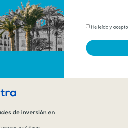
He leído y acepto
tra
ades de inversión en
u correo las últimas