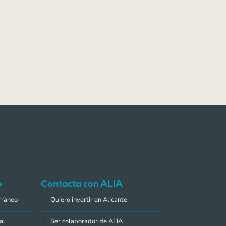
e
Contacta con ALIA
rráneo
Quiero invertir en Alicante
al
Ser colaborador de ALIA