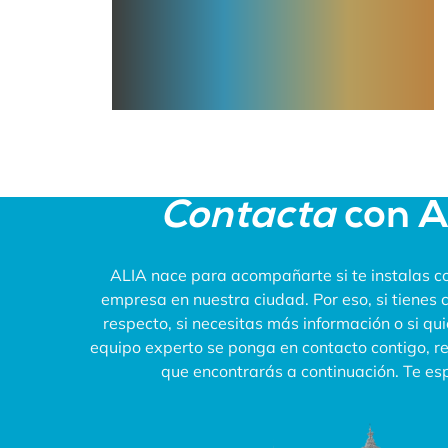
Contacta
con 
ALIA nace para acompañarte si te instalas co
empresa en nuestra ciudad. Por eso, si tienes 
respecto, si necesitas más información o si qu
equipo experto se ponga en contacto contigo, rel
que encontrarás a continuación. Te e