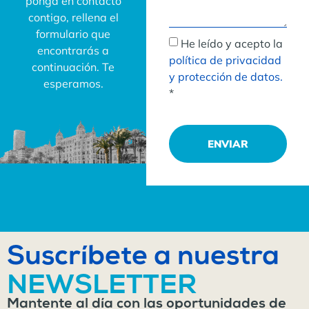
ponga en contacto
contigo, rellena el
formulario que
He leído y acepto la
encontrarás a
política de privacidad
continuación. Te
y protección de datos.
esperamos.
*
ENVIAR
Suscríbete a nuestra
NEWSLETTER
Mantente al día con las oportunidades de