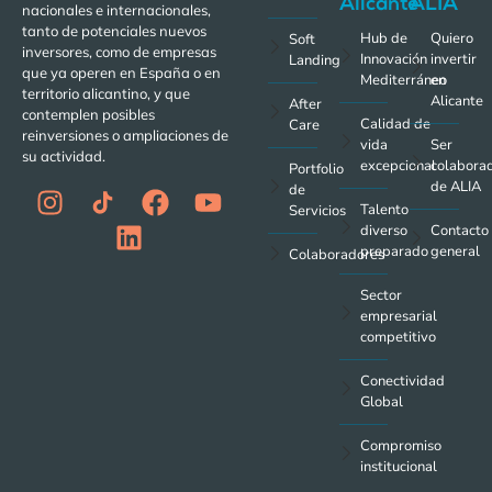
Alicante
ALIA
nacionales e internacionales,
tanto de potenciales nuevos
Hub de
Quiero
Soft
inversores, como de empresas
Innovación
invertir
Landing
que ya operen en España o en
Mediterráneo
en
territorio alicantino, y que
Alicante
After
contemplen posibles
Calidad de
Care
reinversiones o ampliaciones de
vida
Ser
su actividad.
excepcional
colabora
Portfolio
de ALIA
de
Talento
Servicios
diverso
Contacto
preparado
general
Colaboradores
Sector
empresarial
competitivo
Conectividad
Global
Compromiso
institucional