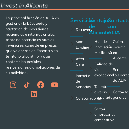
La principal función de ALIA es
Servicios
Ventajas
Contact
gestionar la búsqueda y
de
con
captación de inversiones
Discovery
Alicante
ALIA
nacionales e internacionales,
tanto de potenciales nuevos
Hub de
Quiero
Soft
inversores, como de empresas
Innovación
invertir
Landing
que ya operen en España o en
Mediterráneo
en
territorio alicantino, y que
Alicante
After
contemplen posibles
Calidad de
Care
reinversiones o ampliaciones de
vida
Ser
su actividad.
excepcional
colabora
Portfolio
de ALIA
de
Talento
Servicios
diverso
Contacto
preparado
general
Colaboradores
Sector
empresarial
competitivo