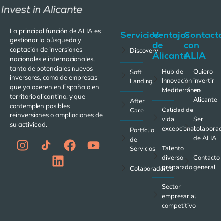
La principal función de ALIA es
Servicios
Ventajas
Contact
gestionar la búsqueda y
de
con
captación de inversiones
Discovery
Alicante
ALIA
nacionales e internacionales,
tanto de potenciales nuevos
Hub de
Quiero
Soft
inversores, como de empresas
Innovación
invertir
Landing
que ya operen en España o en
Mediterráneo
en
territorio alicantino, y que
Alicante
After
contemplen posibles
Calidad de
Care
reinversiones o ampliaciones de
vida
Ser
su actividad.
excepcional
colabora
Portfolio
de ALIA
de
Talento
Servicios
diverso
Contacto
preparado
general
Colaboradores
Sector
empresarial
competitivo