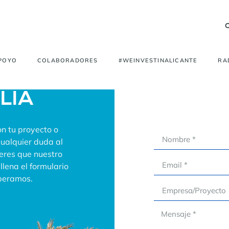
APOYO
COLABORADORES
#WEINVESTINALICANTE
RA
ALIA
n tu proyecto o
cualquier duda al
ieres que nuestro
lena el formulario
speramos.