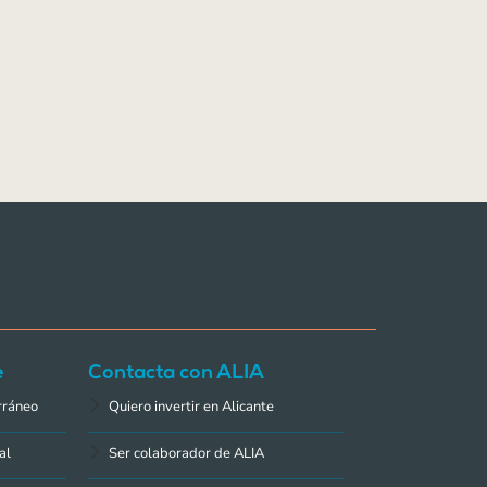
e
Contacta con ALIA
rráneo
Quiero invertir en Alicante
al
Ser colaborador de ALIA