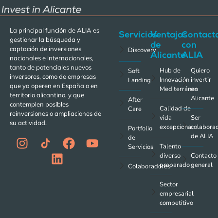
La principal función de ALIA es
Servicios
Ventajas
Contact
gestionar la búsqueda y
de
con
captación de inversiones
Discovery
Alicante
ALIA
nacionales e internacionales,
tanto de potenciales nuevos
Hub de
Quiero
Soft
inversores, como de empresas
Innovación
invertir
Landing
que ya operen en España o en
Mediterráneo
en
territorio alicantino, y que
Alicante
After
contemplen posibles
Calidad de
Care
reinversiones o ampliaciones de
vida
Ser
su actividad.
excepcional
colabora
Portfolio
de ALIA
de
Talento
Servicios
diverso
Contacto
preparado
general
Colaboradores
Sector
empresarial
competitivo