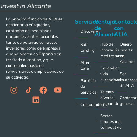
La principal función de ALIA es
Servicios
Ventajas
Contact
gestionar la búsqueda y
de
con
captación de inversiones
Discovery
Alicante
ALIA
nacionales e internacionales,
tanto de potenciales nuevos
Hub de
Quiero
Soft
inversores, como de empresas
Innovación
invertir
Landing
que ya operen en España o en
Mediterráneo
en
territorio alicantino, y que
Alicante
After
contemplen posibles
Calidad de
Care
reinversiones o ampliaciones de
vida
Ser
su actividad.
excepcional
colabora
Portfolio
de ALIA
de
Talento
Servicios
diverso
Contacto
preparado
general
Colaboradores
Sector
empresarial
competitivo