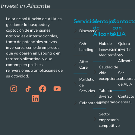
La principal función de ALIA es
Servicios
Ventajas
Contact
gestionar la búsqueda y
de
con
captación de inversiones
Discovery
Alicante
ALIA
nacionales e internacionales,
tanto de potenciales nuevos
Hub de
Quiero
Soft
inversores, como de empresas
Innovación
invertir
Landing
que ya operen en España o en
Mediterráneo
en
territorio alicantino, y que
Alicante
After
contemplen posibles
Calidad de
Care
reinversiones o ampliaciones de
vida
Ser
su actividad.
excepcional
colabora
Portfolio
de ALIA
de
Talento
Servicios
diverso
Contacto
preparado
general
Colaboradores
Sector
empresarial
competitivo