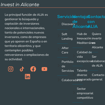
La principal función de ALIA es
Servicios
Ventajas
Contact
gestionar la búsqueda y
de
con
captación de inversiones
Discovery
Alicante
ALIA
nacionales e internacionales,
tanto de potenciales nuevos
Hub de
Quiero
Soft
inversores, como de empresas
Innovación
invertir
Landing
que ya operen en España o en
Mediterráneo
en
territorio alicantino, y que
Alicante
After
contemplen posibles
Calidad de
Care
reinversiones o ampliaciones de
vida
Ser
su actividad.
excepcional
colabora
Portfolio
de ALIA
de
Talento
Servicios
diverso
Contacto
preparado
general
Colaboradores
Sector
empresarial
competitivo