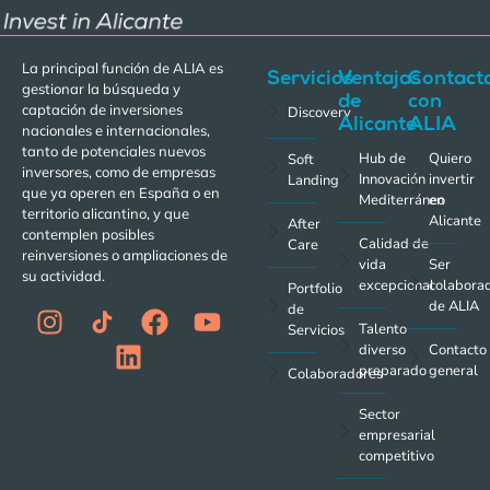
La principal función de ALIA es
Servicios
Ventajas
Contact
gestionar la búsqueda y
de
con
captación de inversiones
Discovery
Alicante
ALIA
nacionales e internacionales,
tanto de potenciales nuevos
Hub de
Quiero
Soft
inversores, como de empresas
Innovación
invertir
Landing
que ya operen en España o en
Mediterráneo
en
territorio alicantino, y que
Alicante
After
contemplen posibles
Calidad de
Care
reinversiones o ampliaciones de
vida
Ser
su actividad.
excepcional
colabora
Portfolio
de ALIA
de
Talento
Servicios
diverso
Contacto
preparado
general
Colaboradores
Sector
empresarial
competitivo