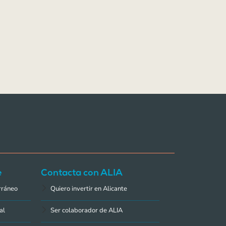
e
Contacta con ALIA
rráneo
Quiero invertir en Alicante
al
Ser colaborador de ALIA