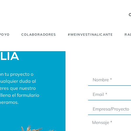
APOYO
COLABORADORES
#WEINVESTINALICANTE
RA
ALIA
n tu proyecto o
cualquier duda al
ieres que nuestro
lena el formulario
speramos.