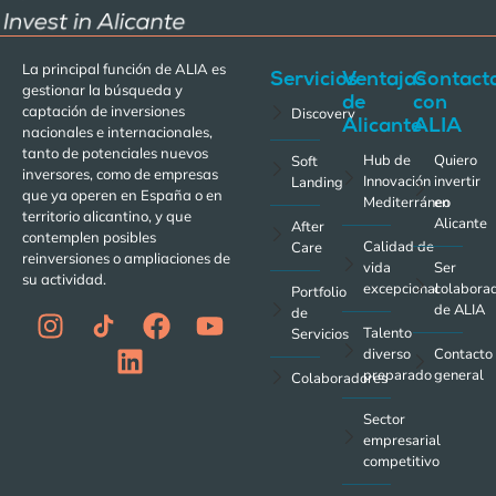
La principal función de ALIA es
Servicios
Ventajas
Contact
gestionar la búsqueda y
de
con
captación de inversiones
Discovery
Alicante
ALIA
nacionales e internacionales,
tanto de potenciales nuevos
Hub de
Quiero
Soft
inversores, como de empresas
Innovación
invertir
Landing
que ya operen en España o en
Mediterráneo
en
territorio alicantino, y que
Alicante
After
contemplen posibles
Calidad de
Care
reinversiones o ampliaciones de
vida
Ser
su actividad.
excepcional
colabora
Portfolio
de ALIA
de
Talento
Servicios
diverso
Contacto
preparado
general
Colaboradores
Sector
empresarial
competitivo