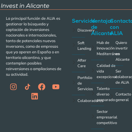
La principal función de ALIA es
Servicios
Ventajas
Contact
gestionar la búsqueda y
de
con
captación de inversiones
Discovery
Alicante
ALIA
nacionales e internacionales,
tanto de potenciales nuevos
Hub de
Quiero
Soft
inversores, como de empresas
Innovación
invertir
Landing
que ya operen en España o en
Mediterráneo
en
territorio alicantino, y que
Alicante
After
contemplen posibles
Calidad de
Care
reinversiones o ampliaciones de
vida
Ser
su actividad.
excepcional
colabora
Portfolio
de ALIA
de
Talento
Servicios
diverso
Contacto
preparado
general
Colaboradores
Sector
empresarial
competitivo