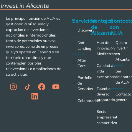
La principal función de ALIA es
Servicios
Ventajas
Contact
gestionar la búsqueda y
de
con
captación de inversiones
Discovery
Alicante
ALIA
nacionales e internacionales,
tanto de potenciales nuevos
Hub de
Quiero
Soft
inversores, como de empresas
Innovación
invertir
Landing
que ya operen en España o en
Mediterráneo
en
territorio alicantino, y que
Alicante
After
contemplen posibles
Calidad de
Care
reinversiones o ampliaciones de
vida
Ser
su actividad.
excepcional
colabora
Portfolio
de ALIA
de
Talento
Servicios
diverso
Contacto
preparado
general
Colaboradores
Sector
empresarial
competitivo