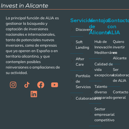
La principal función de ALIA es
Servicios
Ventajas
Contact
gestionar la búsqueda y
de
con
captación de inversiones
Discovery
Alicante
ALIA
nacionales e internacionales,
tanto de potenciales nuevos
Hub de
Quiero
Soft
inversores, como de empresas
Innovación
invertir
Landing
que ya operen en España o en
Mediterráneo
en
territorio alicantino, y que
Alicante
After
contemplen posibles
Calidad de
Care
reinversiones o ampliaciones de
vida
Ser
su actividad.
excepcional
colabora
Portfolio
de ALIA
de
Talento
Servicios
diverso
Contacto
preparado
general
Colaboradores
Sector
empresarial
competitivo