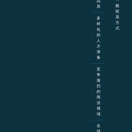
一
品
般
质
联
系
多
方
样
式
化
的
人
才
准
备
竞
争
激
烈
的
商
业
领
域
全
球