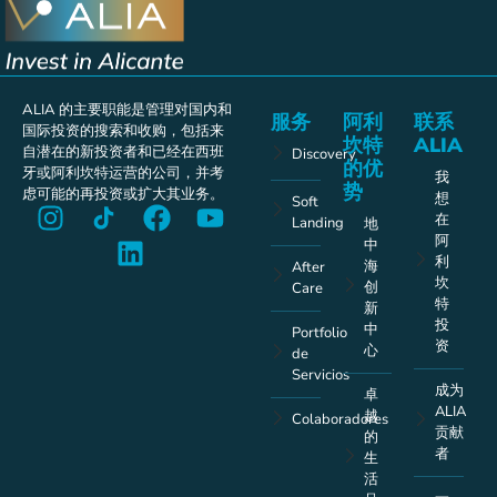
ALIA 的主要职能是管理对国内和
服务
阿利
联系
国际投资的搜索和收购，包括来
坎特
ALIA
自潜在的新投资者和已经在西班
Discovery
的优
牙或阿利坎特运营的公司，并考
我
势
虑可能的再投资或扩大其业务。
想
Soft
在
Landing
地
阿
中
利
海
After
坎
创
Care
特
新
投
中
Portfolio
资
心
de
Servicios
成为
卓
ALIA
越
Colaboradores
贡献
的
者
生
活