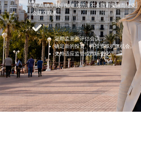
在 ALIA，我们知道成功并不会随着实施而结
会建立联系。
个性化战略监控
定期监测和评估会议。
确定新的投资、再投资或扩张机会。
支持适应监管或市场变化。