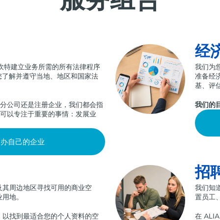
服务组合
经
利坎特建立业务所需的所有法律程序
我们为
您了解并遵守当地、地区和国家法
准备经
基、评
设分公司还是注册企业，我们都会指
我们的
您可以专注于重要的事情：发展业
创办自己的企业
招
及其周边地区寻找可用的商业空
我们知
业用地。
置员工
，以找到最适合您的个人资料的空
在 AL