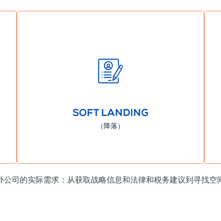
更多信息
您在充满活力和竞争的环境中取得成功。
系
我们将您的公司与战略机遇、合格人才和创新联系起来，帮助
我们保证敏捷集成。 在当地生态系统中有效且简单。
SOFT LANDING
（降落）
外公司的实际需求：从获取战略信息和法律和税务建议到寻找空