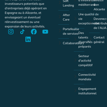
d'innovation
investir
Soft
investisseurs potentiels que
méditerranéen
à
Landing
d’entreprises déjà opérant en
Alicante
Espagne ou à Alicante, et
Une qualité de
After
envisageant un éventuel
vie
Devenez 
Care
réinvestissement ou une
exceptionnelle
contribut
expansion de leurs activités.
de l'ALIA
Portefeuille
Des
de services
talents
Contact
diversifiés
général
Collaborateurs
préparés
Secteur
d'activité
compétitif
Connectivité
mondiale
Engagement
institutionnel