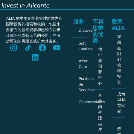
ALIA 的主要职能是管理对国内和
服务
阿利
联系
国际投资的搜索和收购，包括来
坎特
ALIA
自潜在的新投资者和已经在西班
Discovery
的优
牙或阿利坎特运营的公司，并考
我
势
虑可能的再投资或扩大其业务。
想
Soft
在
Landing
地
阿
中
利
海
After
坎
创
Care
特
新
投
中
Portfolio
资
心
de
Servicios
成为
卓
ALIA
越
Colaboradores
贡献
的
者
生
活
一
品
般
质