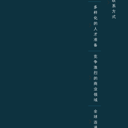
联
系
多
方
样
式
化
的
人
才
准
备
竞
争
激
烈
的
商
业
领
域
全
球
连
通