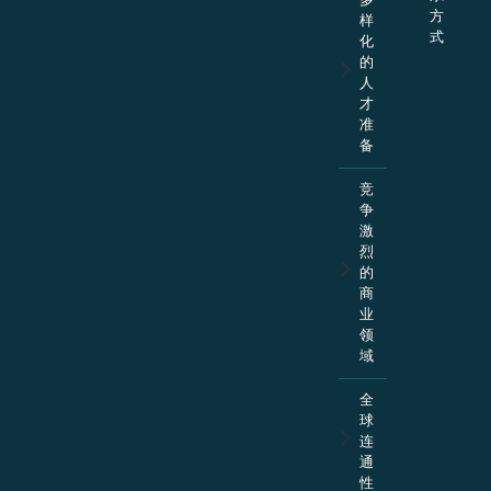
方
样
式
化
的
人
才
准
备
竞
争
激
烈
的
商
业
领
域
全
球
连
通
性