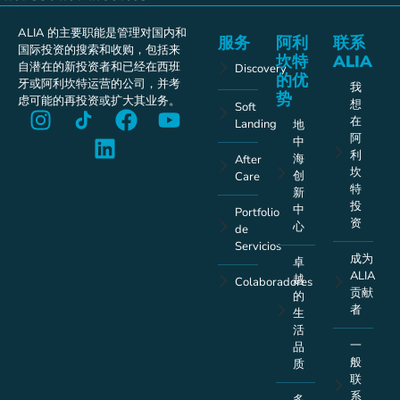
ALIA 的主要职能是管理对国内和
服务
阿利
联系
国际投资的搜索和收购，包括来
坎特
ALIA
自潜在的新投资者和已经在西班
Discovery
的优
牙或阿利坎特运营的公司，并考
我
势
虑可能的再投资或扩大其业务。
想
Soft
在
Landing
地
阿
中
利
海
After
坎
创
Care
特
新
投
中
Portfolio
资
心
de
Servicios
成为
卓
ALIA
越
Colaboradores
贡献
的
者
生
活
一
品
般
质
联
系
多