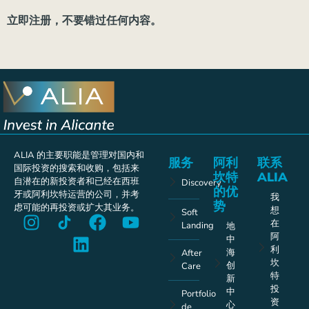
立即注册，不要错过任何内容。
ALIA 的主要职能是管理对国内和
服务
阿利
联系
国际投资的搜索和收购，包括来
坎特
ALIA
自潜在的新投资者和已经在西班
Discovery
的优
牙或阿利坎特运营的公司，并考
我
势
虑可能的再投资或扩大其业务。
想
Soft
在
Landing
地
阿
中
利
海
After
坎
创
Care
特
新
投
中
Portfolio
资
心
de