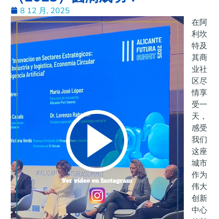
8 12 月, 2025
在阿
利坎
特及
其商
业社
区尽
情享
受一
天，
感受
我们
这座
城市
作为
伟大
创新
中心