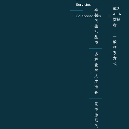
Servicios
成为
卓
ALIA
越
Colaboradores
贡献
的
者
生
活
一
品
般
质
联
系
多
方
样
式
化
的
人
才
准
备
竞
争
激
烈
的