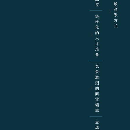
般
质
联
系
多
方
样
式
化
的
人
才
准
备
竞
争
激
烈
的
商
业
领
域
全
球