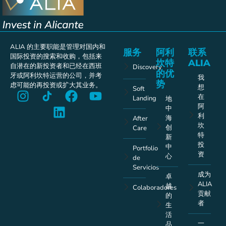
ALIA 的主要职能是管理对国内和
服务
阿利
联系
国际投资的搜索和收购，包括来
坎特
ALIA
自潜在的新投资者和已经在西班
Discovery
的优
牙或阿利坎特运营的公司，并考
我
势
虑可能的再投资或扩大其业务。
想
Soft
在
Landing
地
阿
中
利
海
After
坎
创
Care
特
新
投
中
Portfolio
资
心
de
Servicios
成为
卓
ALIA
越
Colaboradores
贡献
的
者
生
活
一
品