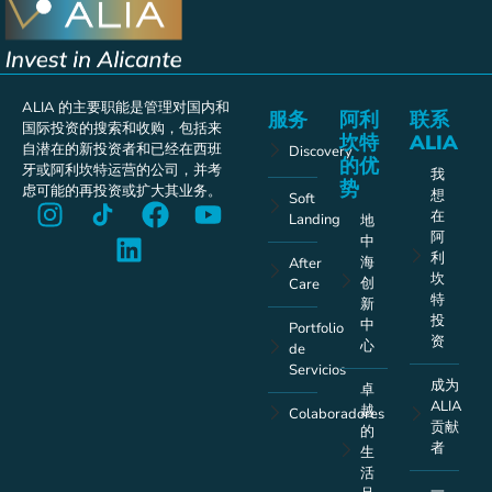
ALIA 的主要职能是管理对国内和
服务
阿利
联系
国际投资的搜索和收购，包括来
坎特
ALIA
自潜在的新投资者和已经在西班
Discovery
的优
牙或阿利坎特运营的公司，并考
我
势
虑可能的再投资或扩大其业务。
想
Soft
在
Landing
地
阿
中
利
海
After
坎
创
Care
特
新
投
中
Portfolio
资
心
de
Servicios
成为
卓
ALIA
越
Colaboradores
贡献
的
者
生
活