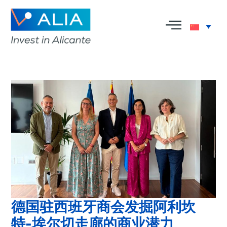
德国驻西班牙商会发掘阿利坎
特-埃尔切走廊的商业潜力