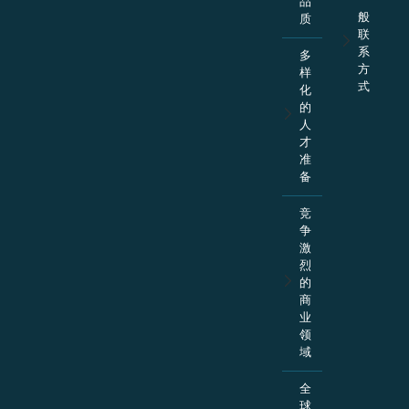
一
品
般
质
联
系
多
方
样
式
化
的
人
才
准
备
竞
争
激
烈
的
商
业
领
域
全
球