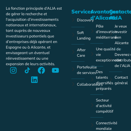
La fonction principale d’ALIA est
Services
Avantages
Contact
de gérer la recherche et
d'Alicante
ALIA
l’acquisition d’investissements
Discovery
nationaux et internationaux,
Pôle
Je veux
tant auprès de nouveaux
d'innovation
investir
Soft
investisseurs potentiels que
méditerranéen
à
Landing
d’entreprises déjà opérant en
Alicante
Espagne ou à Alicante, et
Une qualité de
After
envisageant un éventuel
vie
Devenez 
Care
réinvestissement ou une
exceptionnelle
contribut
expansion de leurs activités.
de l'ALIA
Portefeuille
Des
de services
talents
Contact
diversifiés
général
Collaborateurs
préparés
Secteur
d'activité
compétitif
Connectivité
mondiale