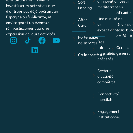
d'innovation
investir
Soft
investisseurs potentiels que
méditerranéen
à
Landing
d’entreprises déjà opérant en
Alicante
Espagne ou à Alicante, et
Une qualité de
After
envisageant un éventuel
vie
Devenez 
Care
réinvestissement ou une
exceptionnelle
contribut
expansion de leurs activités.
de l'ALIA
Portefeuille
Des
de services
talents
Contact
diversifiés
général
Collaborateurs
préparés
Secteur
d'activité
compétitif
Connectivité
mondiale
Engagement
institutionnel