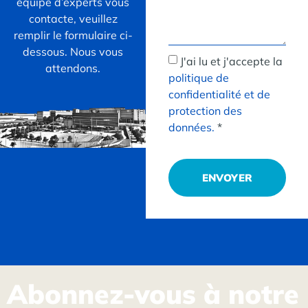
équipe d’experts vous
contacte, veuillez
remplir le formulaire ci-
dessous. Nous vous
J'ai lu et j'accepte la
attendons.
politique de
confidentialité et de
protection des
données.
*
ENVOYER
Abonnez-vous à notre