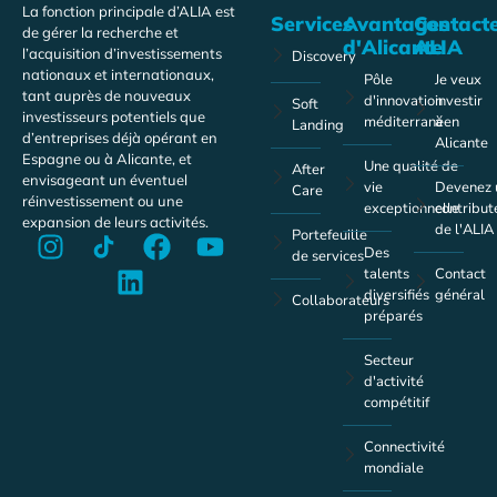
La fonction principale d’ALIA est
Services
Avantages
Contact
de gérer la recherche et
d'Alicante
ALIA
l’acquisition d’investissements
Discovery
nationaux et internationaux,
Pôle
Je veux
tant auprès de nouveaux
d'innovation
investir
Soft
investisseurs potentiels que
méditerranéen
à
Landing
d’entreprises déjà opérant en
Alicante
Espagne ou à Alicante, et
Une qualité de
After
envisageant un éventuel
vie
Devenez 
Care
réinvestissement ou une
exceptionnelle
contribut
expansion de leurs activités.
de l'ALIA
Portefeuille
Des
de services
talents
Contact
diversifiés
général
Collaborateurs
préparés
Secteur
d'activité
compétitif
Connectivité
mondiale